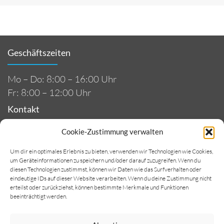
Geschäftszeiten
Mo – Do: 8:00 – 16:00 Uhr
Fr: 8:00 – 12:00 Uhr
Kontakt
Cookie-Zustimmung verwalten
Wasserversorgung Sulinger Land
Nechtelsen 11 • 27232 Sulingen
Um dir ein optimales Erlebnis zu bieten, verwenden wir Technologien wie Cookies,
um Geräteinformationen zu speichern und/oder darauf zuzugreifen. Wenn du
E-Mail: info@wv-sl.de
diesen Technologien zustimmst, können wir Daten wie das Surfverhalten oder
eindeutige IDs auf dieser Website verarbeiten. Wenn du deine Zustimmung nicht
Tel: 04277 9300-0
erteilst oder zurückziehst, können bestimmte Merkmale und Funktionen
Fax: 04277 9300-93
beeinträchtigt werden.