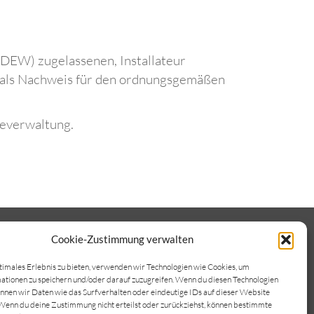
BDEW) zugelassenen, Installateur
r, als Nachweis für den ordnungsgemäßen
deverwaltung.
Cookie-Zustimmung verwalten
timales Erlebnis zu bieten, verwenden wir Technologien wie Cookies, um
tionen zu speichern und/oder darauf zuzugreifen. Wenn du diesen Technologien
ontakt
Impressum
Datenschutz
nnen wir Daten wie das Surfverhalten oder eindeutige IDs auf dieser Website
Wenn du deine Zustimmung nicht erteilst oder zurückziehst, können bestimmte