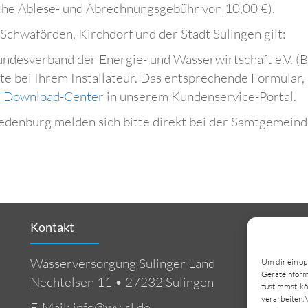
liche Ablese- und Abrechnungsgebühr von 10,00 €).
chwaförden, Kirchdorf und der Stadt Sulingen gilt:
undesverband der Energie- und Wasserwirtschaft e.V. (
tte bei Ihrem Installateur. Das entsprechende Formula
m
Download-Center
in unserem Kundenservice-Portal.
denburg melden sich bitte direkt bei der Samtgemein
Kontakt
Wasserversorgung Sulinger Land
Um dir ein op
Geräteinforma
Nechtelsen 11 • 27232 Sulingen
K
zustimmst, kö
verarbeiten. 
E-Mail: info@wv-sl.de