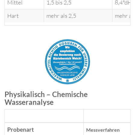
Mittel
1,5 bis 2,5
8,4°dH 
Hart
mehr als 2,5
mehr al
Physikalisch – Chemische
Wasseranalyse
Probenart
Messverfahren