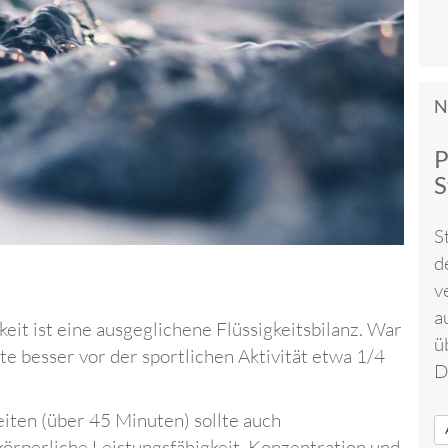
N
P
S
S
d
v
a
eit ist eine ausgeglichene Flüssigkeitsbilanz. War
ü
lte besser vor der sportlichen Aktivität etwa 1/4
D
eiten (über 45 Minuten) sollte auch
örperliche Leistungsfähigkeit, Konzentration und