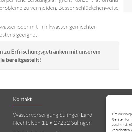
fprobleme zu vermeiden. Besser schlückchenweise
nkwasser oder mit Trinkwasser gemischter
estens geeignet.
n zu Erfrischungsgetränken mit unserem
e bereitgestellt!
Kontakt
Wasserversorgung Sulinger Land
Um dir ein op
Geräteinforma
Nechtelsen 11 • 27232 Sulingen
K
zustimmst, kö
verarbeiten. 