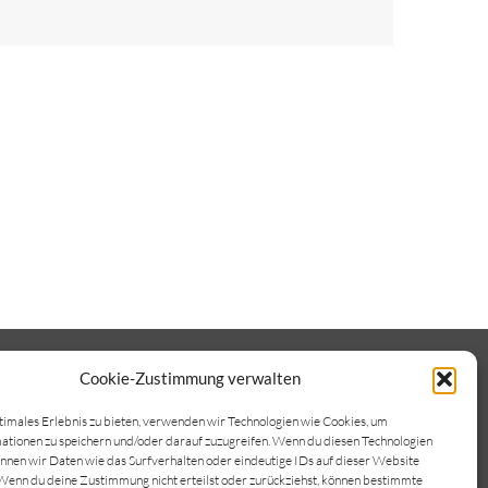
Cookie-Zustimmung verwalten
timales Erlebnis zu bieten, verwenden wir Technologien wie Cookies, um
tionen zu speichern und/oder darauf zuzugreifen. Wenn du diesen Technologien
ontakt
Impressum
Datenschutz
nnen wir Daten wie das Surfverhalten oder eindeutige IDs auf dieser Website
Wenn du deine Zustimmung nicht erteilst oder zurückziehst, können bestimmte