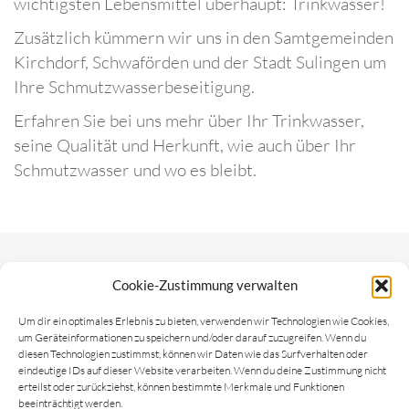
wichtigsten Lebensmittel überhaupt: Trinkwasser!
Zusätzlich kümmern wir uns in den Samtgemeinden
Kirchdorf, Schwaförden und der Stadt Sulingen um
Ihre Schmutzwasserbeseitigung.
Erfahren Sie bei uns mehr über Ihr Trinkwasser,
seine Qualität und Herkunft, wie auch über Ihr
Schmutzwasser und wo es bleibt.
Cookie-Zustimmung verwalten
Aktuelles
Um dir ein optimales Erlebnis zu bieten, verwenden wir Technologien wie Cookies,
um Geräteinformationen zu speichern und/oder darauf zuzugreifen. Wenn du
diesen Technologien zustimmst, können wir Daten wie das Surfverhalten oder
eindeutige IDs auf dieser Website verarbeiten. Wenn du deine Zustimmung nicht
Poolbefüllung mit einem Standrohr?
erteilst oder zurückziehst, können bestimmte Merkmale und Funktionen
beeinträchtigt werden.